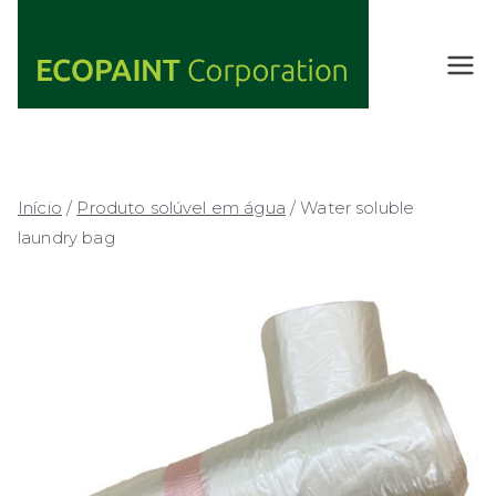
Saltar
para
o
ECOPAIN
ANY COLOR
conteúdo
YOU WANT
T
AS LONG AS
Corporati
IT'S GREEN
on
Início
/
Produto solúvel em água
/ Water soluble
laundry bag